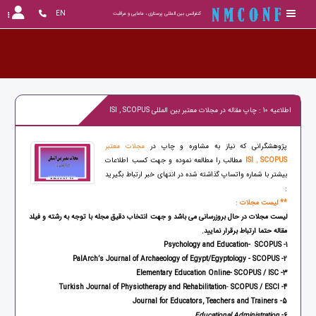
EN
کنفرانس بین المللی پرستاری ، مامایی و مراقبت
کنف
اطلاعیه 10 : چاپ مقاله در مجلات معتبر بین المللی ISI , SCOPUS
پژوهشگرانی که نیاز به مشاوره و چاپ در
مجلات معتبر
SCOPUS
,
ISI
مطالب را مطالعه نموده و جهت کسب اطلاعات
بیشتر با شماره واتساپ گذاشته شده در انتهای خبر ارتباط بگیرید
:
** لیست مجلات :
لیست مجلات در حال بروزرسانی می باشد و جهت انتخاب دقیق مجله با توجه به رشته و فیلد
مقاله حتما ارتباط برقرار نمایید.
SCOPUS
1- Psychology and Education-
SCOPUS
2- PalArch’s Journal of Archaeology of Egypt/Egyptology -
SCOPUS / ISC
3- Elementary Education Online-
-
SCOPUS / ESCI
4- Turkish Journal of Physiotherapy and Rehabilitation
5- Journal for Educators, Teachers and Trainers
Educational Administration
6-