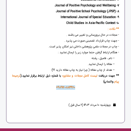
7- Journal of Positive Psychology and Wellbeing
8- Journal of Positive School Psychology (JPSP)
9- International Journal of Special Education
10- Child Studies in Asia-Pacific Context
** نکات :
- مجلات در حال بروزرسانی و تغییر می باشند .
- جهت چاپ قرارداد تضمینی صورت می پذیرد .
- چاپ در مجلات علمی پژوهشی داخلی نیز امکان پذیر است.
- هنگام ارتباط گرفتن حتما موارد زیر را ارسال نمایید :
-- نام ، فامیل ، رشته
-- مقاله را ارسال نمایید.
-- هدف از چاپ مقاله ( چرا نیاز به چاپ مقاله دارید ؟؟)
** جهت دریافت
لیست کامل مجلات و مشاوره
با شماره ذیل ارتباط برقرار نمایید.(
ترجیحا
پیام
واتساپ)
+989120884460
چهارشنبه 10 مرداد 1403 (2 سال قبل )