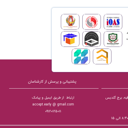
د
ت
پشتیبانی و پرسش از کارشناسان
دقیه، برج گلدیس
ارتباط از طریق ایمیل و پیامک
accept.early @ gmail.com
09120125011