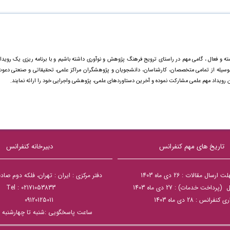
ته و فعال ، گامی مهم در راستای ترویج فرهنگ پژوهش و نوآوری داشته باشیم و با برنامه ریزی یک رویدا
ینوسیله از تمامی متخصصان، کارشناسان، دانشجویان و پژوهشگران مراکز علمی، تحقیقاتی و صنعتی دعو
ن رویداد مهم علمی مشارکت نموده و آخرین دستاورد‌های علمی، پژوهشی واجرایی خود را ارائه نمایند.
تاریخ های مهم کنفرانس
دبیرخانه کنفرانس
سال مقالات : 26 دی ماه 1403
دفتر مرکزی : ایران : تهران، فلکه دوم صا
داخت خدمات) : 27 دی ماه 1403
Tel : 02171053833
 کنفرانس : 28 دی ماه 1403
09120125011
ساعت پاسخگویی :شنبه تا چهارشنبه 8:30 الی 15