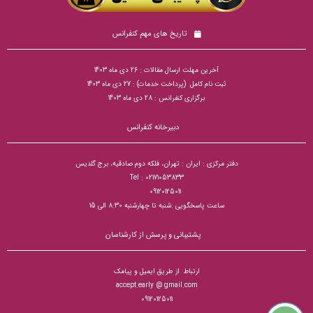
تاریخ های مهم کنفرانس
آخرین مهلت ارسال مقالات : 26 دی ماه 1403
ثبت نام کامل (پرداخت خدمات) : 27 دی ماه 1403
برگزاری کنفرانس : 28 دی ماه 1403
دبیرخانه کنفرانس
دفتر مرکزی : ایران : تهران، فلکه دوم صادقیه، برج گلدیس
Tel : 02171053833
09120125011
ساعت پاسخگویی :شنبه تا چهارشنبه 8:30 الی 15
پشتیبانی و پرسش از کارشناسان
ارتباط از طریق ایمیل و پیامک
accept.early @ gmail.com
09120125011