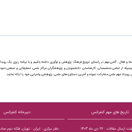
ته و فعال ، گامی مهم در راستای ترویج فرهنگ پژوهش و نوآوری داشته باشیم و با برنامه ریزی یک رویدا
ینوسیله از تمامی متخصصان، کارشناسان، دانشجویان و پژوهشگران مراکز علمی، تحقیقاتی و صنعتی دعو
ن رویداد مهم علمی مشارکت نموده و آخرین دستاورد‌های علمی، پژوهشی واجرایی خود را ارائه نمایند.
تاریخ های مهم کنفرانس
دبیرخانه کنفرانس
سال مقالات : 26 دی ماه 1403
دفتر مرکزی : ایران : تهران، فلکه دوم صا